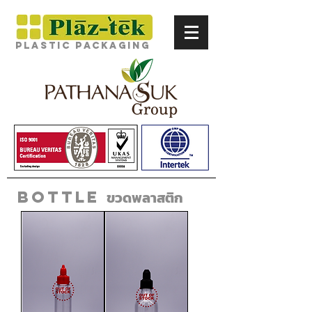
Plastic Packaging
Bottle
ขวดพลาสติก